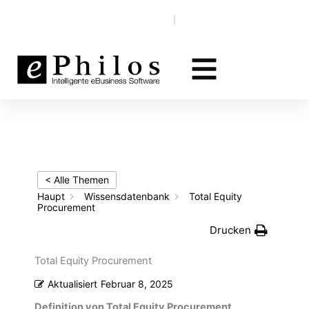
Zum
Wissensdatenbank
EN‎‎ ‎
DE
Inhalt
springen
< Alle Themen
Haupt
Wissensdatenbank
Total Equity
Procurement
Drucken
Total Equity Procurement
Aktualisiert
Februar 8, 2025
Definition von Total Equity Procurement