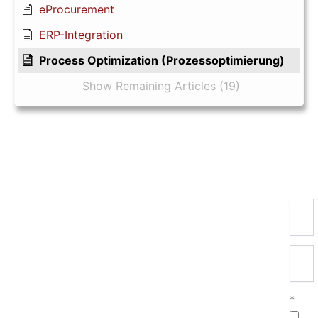
eProcurement
ERP-Integration
Process Optimization (Prozessoptimierung)
Show Remaining Articles (19)
Newsletter-Anmeldung
Registrierung für die
ePhilos-News
Sie wünschen relevante Informationen aus
unseren Digitalisierungsprojekten für die
*