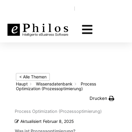
Zum
Wissensdatenbank
EN‎‎ ‎
DE
Inhalt
springen
< Alle Themen
Haupt
Wissensdatenbank
Process
Optimization (Prozessoptimierung)
Drucken
Process Optimization (Prozessoptimierung)
Aktualisiert
Februar 8, 2025
Was ist Prozessoptimierung?