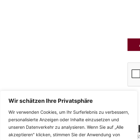
und
akzep
die
Daten
Wir schätzen Ihre Privatsphäre
Wir verwenden Cookies, um Ihr Surferlebnis zu verbessern,
personalisierte Anzeigen oder Inhalte einzusetzen und
Kontakt
Rec
unseren Datenverkehr zu analysieren. Wenn Sie auf „Alle
akzeptieren" klicken, stimmen Sie der Anwendung von
contact@ephilos.de
Impre