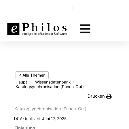
Zum
Wissensdatenbank
EN‎‎ ‎
DE
Inhalt
springen
< Alle Themen
Haupt
Wissensdatenbank
Katalogsynchronisation (Punch-Out)
Drucken
Katalogsynchronisation (Punch-Out)
Aktualisiert
Juni 17, 2025
Einleitung