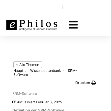
Zum
Wissensdatenbank
EN‎‎ ‎
DE
Inhalt
springen
< Alle Themen
Haupt
Wissensdatenbank
SRM-
Software
Drucken
SRM-Software
Aktualisiert
Februar 8, 2025
Definition von SRM-Software