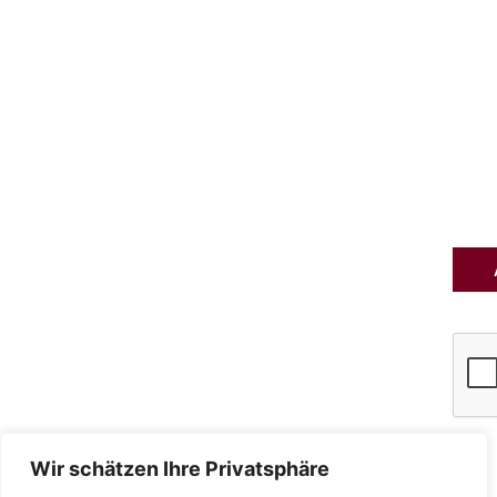
Processing.
für
den
Newsl
an
und
akzep
die
Daten
Wir schätzen Ihre Privatsphäre