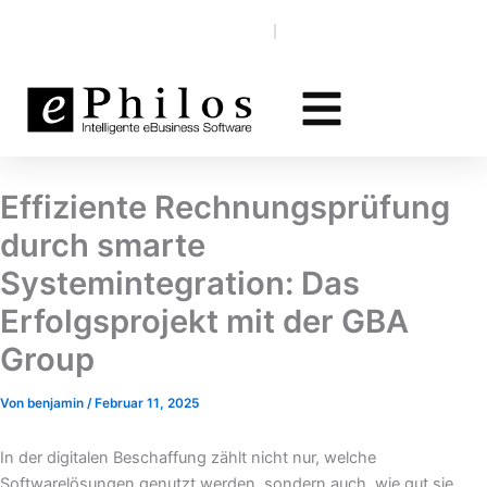
Zum
Wissensdatenbank
EN‎‎ ‎
DE
Inhalt
springen
Effiziente Rechnungsprüfung
durch smarte
Systemintegration: Das
Erfolgsprojekt mit der GBA
Group
Von
benjamin
/
Februar 11, 2025
In der digitalen Beschaffung zählt nicht nur, welche
Softwarelösungen genutzt werden, sondern auch, wie gut sie