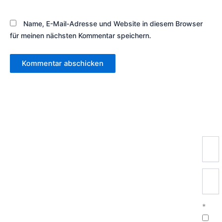
Name, E-Mail-Adresse und Website in diesem Browser
für meinen nächsten Kommentar speichern.
Newsletter-Anmeldung
Registrierung für die
ePhilos-News
Sie wünschen relevante Informationen aus
unseren Digitalisierungsprojekten für die
*
Beschaffung: Case Studies und Customer Voices